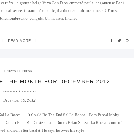
arrière, le groupe belge Vaya Con Dios, emmené par la langoureuse Dani
immortaliser cet instant mémorable, il a donné un ultime concert à Forest
ublic nombreux et conquis. Un moment intense
READ MORE
NEWS
PRESS
OF THE MONTH FOR DECEMBER 2012
December 19, 2012
Sal La Rocca….. It Could Be The End Sal La Rocca…Bass Pascal Mohy…
…Guitar Hans Von Oosterhout…Drums Brian S. : Sal La Rocca is one of
ed and sort after bassist. He says he owes his style