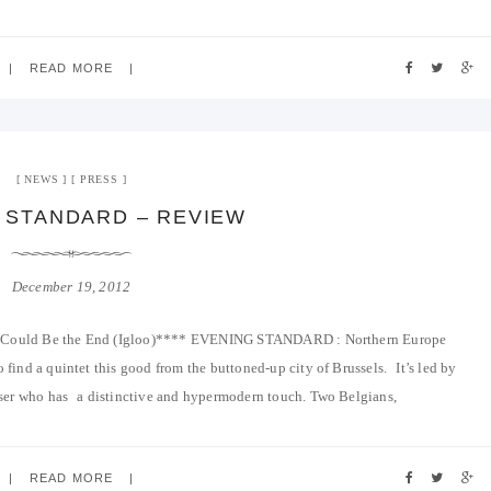
READ MORE
NEWS
PRESS
 STANDARD – REVIEW
December 19, 2012
 Could Be the End (Igloo)**** EVENING STANDARD : Northern Europe
o find a quintet this good from the buttoned-up city of Brussels. It’s led by
oser who has a distinctive and hypermodern touch. Two Belgians,
READ MORE