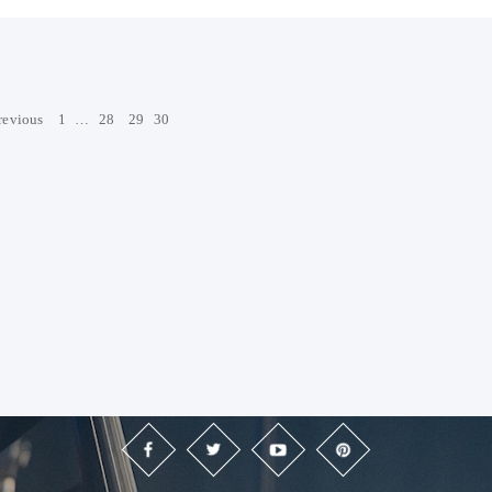
revious
1
…
28
29
30