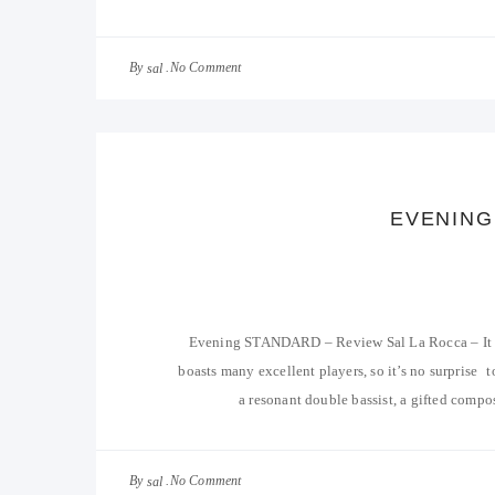
By
No Comment
sal
EVENING
Evening STANDARD – Review Sal La Rocca – It
boasts many excellent players, so it’s no surprise t
a resonant double bassist, a gifted comp
By
No Comment
sal