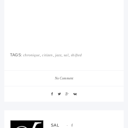
TAGS:
,
,
,
,
chronique
citizen
jazz
sal
shifted
No Comment
SAL