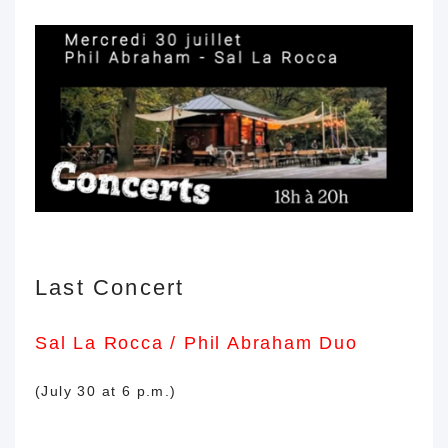
duos duos
Last Concert
Sal La Rocca
/ Phil Abraham Duo
(
July 30 at 6 p.m.)