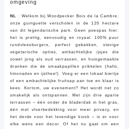
omgeving
NL
: Welkom bij Woodpecker Bois de la Cambre,
onze guinguette verscholen in de 120 hectare
van dit legendarische park. Geen poespas hier:
het is prettig, eenvoudig en royaal. 100% puur
rundvleesburgers, perfect gebakken, stevige
vegetarische opties, ambachtelijke ijsjes die
zowel jong als oud verrassen, en huisgemaakte
dranken die de smaakpapillen prikkelen (hallo,
limonades en ijsthee!). Voeg er een lokaal biertje
of een ambachtelijke fruitsap aan toe en klaar is
kees. Kortom, uw evenement? Het wordt net zo
smakelijk als ontspannen. Met zijn drie aparte
terrassen – één onder de bladerdak in het gras,
één met vloerbedekking voor meer privacy, en
het derde voor het levendige kiosk – is er voor
elke wens een decor. Of het nu gaat om een