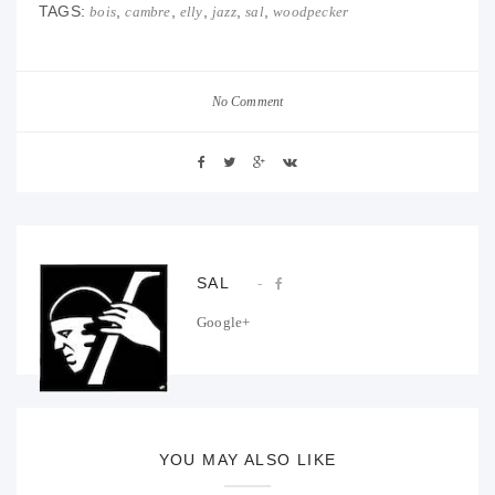
TAGS:
,
,
,
,
,
bois
cambre
elly
jazz
sal
woodpecker
No Comment
SAL
Google+
YOU MAY ALSO LIKE