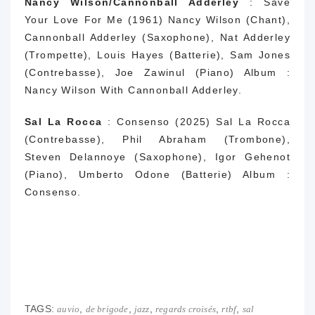
Nancy Wilson/Cannonball Adderley
: Save
Your Love For Me (1961) Nancy Wilson (Chant),
Cannonball Adderley (Saxophone), Nat Adderley
(Trompette), Louis Hayes (Batterie), Sam Jones
(Contrebasse), Joe Zawinul (Piano) Album :
Nancy Wilson With Cannonball Adderley.
Sal La Rocca
: Consenso (2025) Sal La Rocca
(Contrebasse), Phil Abraham (Trombone),
Steven Delannoye (Saxophone), Igor Gehenot
(Piano), Umberto Odone (Batterie) Album :
Consenso.
TAGS:
,
,
,
,
,
auvio
de brigode
jazz
regards croisés
rtbf
sal